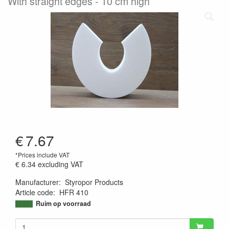
With straight edges - 10 cm high
€
7.67
*Prices include VAT
€ 6.34
excluding VAT
Manufacturer
:
Styropor Products
Article code
:
HFR 410
9506999221392
Ruim op voorraad